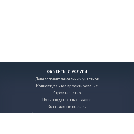
ОБЪЕКТЫ И УСЛУГИ
Девелопмент земельных участков
Концептуальное проектирование
Строительство
Производственные здания
Коттеджные поселки
Торговые и административные здания
Многоэтажные дома
Благоустройство, ландшафт и малые архитектурные формы