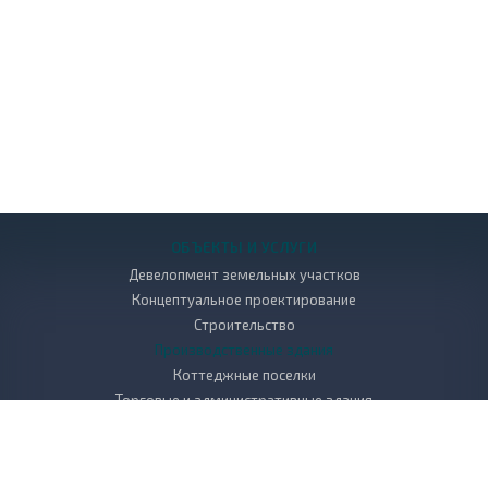
ОБЪЕКТЫ И УСЛУГИ
Девелопмент земельных участков
Концептуальное проектирование
Строительство
Производственные здания
Коттеджные поселки
Торговые и административные здания
Многоэтажные дома
Благоустройство, ландшафт и малые архитектурные формы